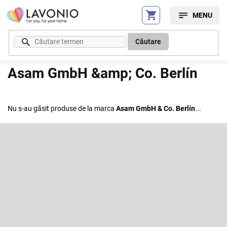
Treci
la
conținut
Căutare
Asam GmbH &amp; Co. Berlín
Nu s-au găsit produse de la marca
Asam GmbH & Co. Berlín
...
S
u
b
Abonare la newsletter
s
o
Introduceţi adresa dumneavoastră de e-mail şi vă vom trimite
informaţii despre produsele noi disponibile în magazinul nostru virtual.
l
Adresă de e-mail