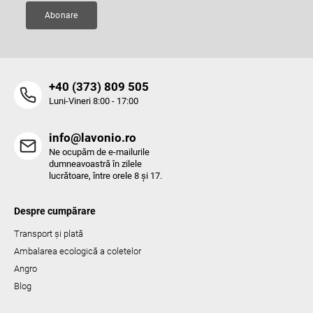
Abonare
‭+40 (373) 809 505‬
Luni-Vineri 8:00 - 17:00
info@lavonio.ro
Ne ocupăm de e-mailurile
dumneavoastră în zilele
lucrătoare, între orele 8 și 17.
Despre cumpărare
Transport și plată
Ambalarea ecologică a coletelor
Angro
Blog