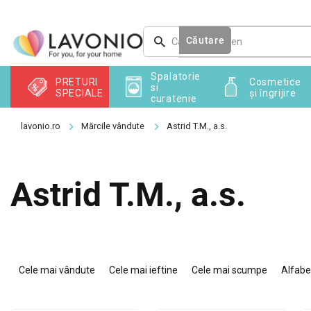
Treci
la
conținut
Căutare
Spalatorie
PRETURI
Cosmetice
si
SPECIALE
și îngrijire
curatenie
Mărcile vândute
Astrid T.M., a.s.
Astrid T.M., a.s.
S
e
Cele mai vândute
Cele mai ieftine
Cele mai scumpe
Alfabe
l
e