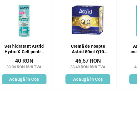
Ser hidratant Astrid
Cremă de noapte
As
Hydro X-Cell pentru
Astrid 50ml Q10
cre
creșterea elasticității
Miracle
pe
40 RON
46,57 RON
și hidratării pielii 30
mi
33,06 RON fără TVA
38,49 RON fără TVA
4
ml
Noutate!
Adaugă în Coş
Adaugă în Coş