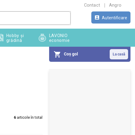
Contact
Angro
Autentificare
Hobby și
LAVONIO
grădină
economie
Coş gol
B
a
r
ă
l
6
articole în total
a
t
e