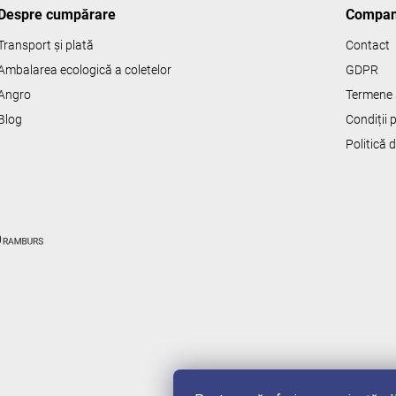
ă
Despre cumpărare
Compan
r
i
Transport și plată
Contact
l
Ambalarea ecologică a coletelor
GDPR
o
r
Angro
Termene s
Blog
Condiții
Politică 