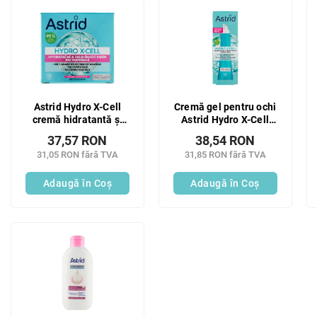
c
L
t
i
a
s
r
t
e
ă
a
p
p
r
Astrid Hydro X-Cell
Cremă gel pentru ochi
r
o
cremă hidratantă și
Astrid Hydro X-Cell
o
d
calmantă fără parfum
împotriva umflăturilor
d
37,57 RON
38,54 RON
u
pentru piele sensibilă
și cearcănelor 15 ml
u
31,05 RON fără TVA
31,85 RON fără TVA
s
50 ml
Noutate!
Noutate!
s
e
Adaugă în Coş
Adaugă în Coş
u
l
u
i