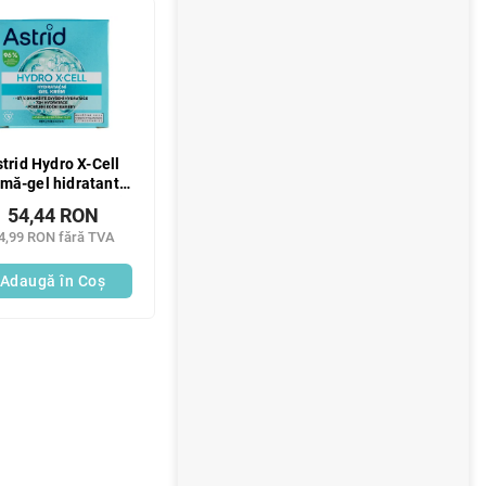
r
a
l
ă
trid Hydro X-Cell
mă-gel hidratantă
ntru ten normal și
54,44 RON
xt 50 ml
Noutate!
4,99 RON fără TVA
Adaugă în Coş