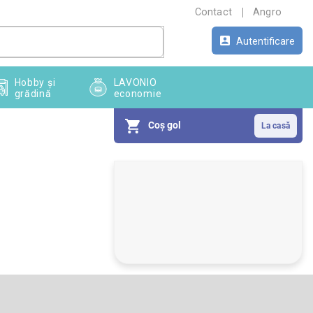
Contact
Angro
Autentificare
Hobby și
LAVONIO
grădină
economie
Coş gol
B
a
r
ă
l
a
t
e