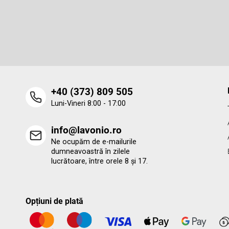
Abonare la newsletter
s
o
Introduceţi adresa dumneavoastră de e-mail şi vă vom trimit
informaţii despre produsele noi disponibile în magazinul nost
l
virtual.
‭+40 (373) 809 505‬
Luni-Vineri 8:00 - 17:00
info@lavonio.ro
Ne ocupăm de e-mailurile
dumneavoastră în zilele
lucrătoare, între orele 8 și 17.
Opțiuni de plată