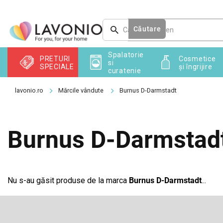
Treci
la
conținut
Căutare
Spalatorie
PRETURI
Cosmetice
si
SPECIALE
și îngrijire
curatenie
Mărcile vândute
Burnus D-Darmstadt
Burnus D-Darmstad
Nu s-au găsit produse de la marca
Burnus D-Darmstadt
...
S
u
b