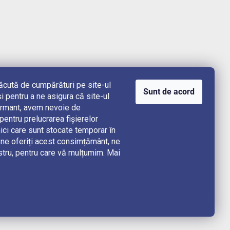
lăcută de cumpărături pe site-ul
Sunt de acord
i pentru a ne asigura că site-ul
rformant, avem nevoie de
ntru prelucrarea fișierelor
ici care sunt stocate temporar în
e oferiți acest consimțământ, ne
stru, pentru care vă mulțumim. Mai