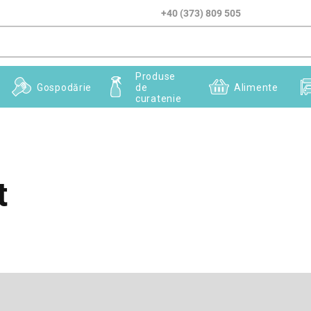
+40 (373) 809 505
Produse
Gospodărie
de
Alimente
curatenie
t
Adresă de e-mail