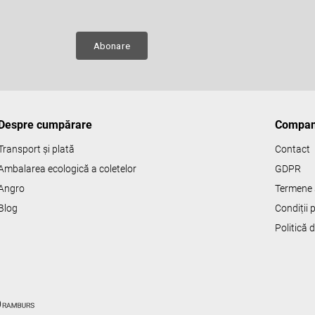
e
ru
Abonare
Despre cumpărare
Compan
Transport și plată
Contact
Ambalarea ecologică a coletelor
GDPR
Angro
Termene s
Blog
Condiții
Politică 