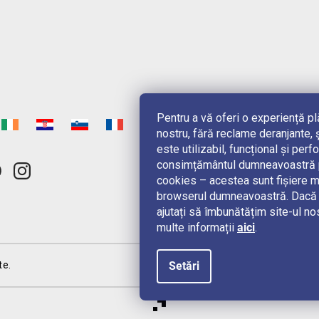
Pentru a vă oferi o experiență p
nostru, fără reclame deranjante, ș
este utilizabil, funcțional și pe
consimțământul dumneavoastră pe
cookies – acestea sunt fișiere m
browserul dumneavoastră. Dacă n
ajutați să îmbunătățim site-ul no
multe informații
aici
.
Setări
te.