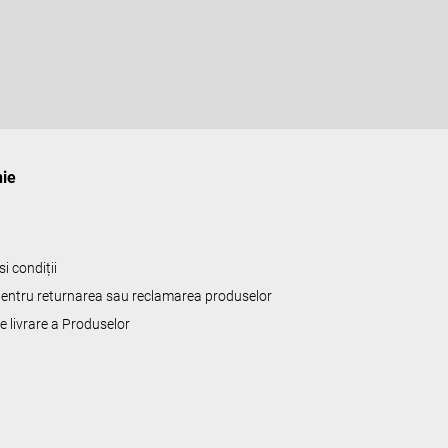
r
a
l
ă
ie
i condiții
 pentru returnarea sau reclamarea produselor
de livrare a Produselor