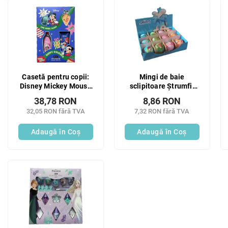
c
L
t
i
a
s
r
t
e
ă
a
p
p
r
Casetă pentru copii:
Mingi de baie
r
o
Disney Mickey Mouse
sclipitoare Ștrumfii
o
d
Body Care Sezonul 4
pentru copii, diverse
d
38,78 RON
8,86 RON
u
buc.
culori, 100 g
u
32,05 RON fără TVA
7,32 RON fără TVA
s
s
e
Adaugă în Coş
Adaugă în Coş
u
l
u
i