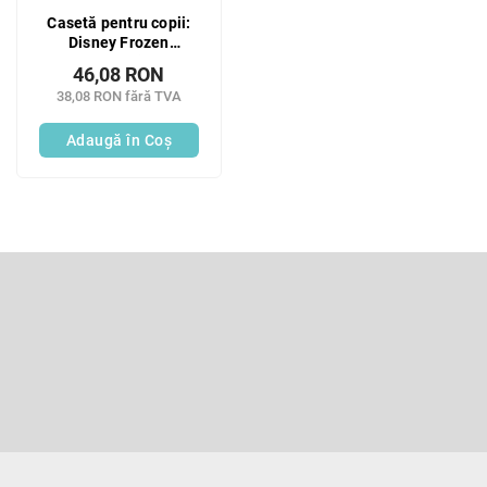
Casetă pentru copii:
Disney Frozen
Tattoo&Nails 13
46,08 RON
bucăți
38,08 RON fără TVA
Adaugă în Coş
S
u
b
Abonare la newsletter
s
o
Introduceţi adresa dumneavoastră de e-mail şi vă vom trimit
informaţii despre produsele noi disponibile în magazinul nost
l
virtual.