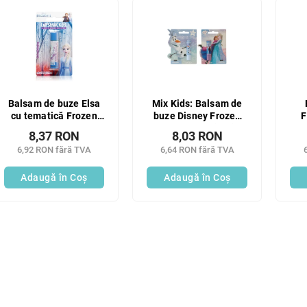
Balsam de buze Elsa
Mix Kids: Balsam de
cu tematică Frozen
buze Disney Frozen
F
2,8 g
4,3 g (MIX 2 tipuri)
8,37 RON
8,03 RON
6,92 RON fără TVA
6,64 RON fără TVA
Adaugă în Coş
Adaugă în Coş