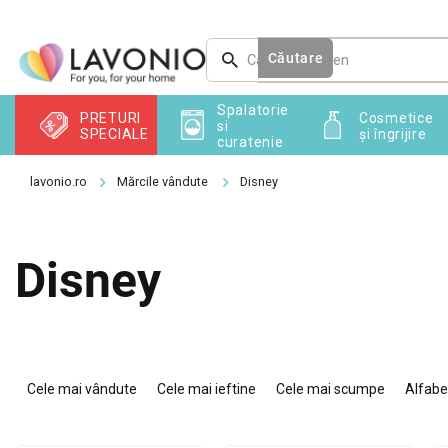
Treci
la
conținut
Căutare
Spalatorie
PRETURI
Cosmetice
si
SPECIALE
și îngrijire
curatenie
Mărcile vândute
Disney
Disney
S
e
Cele mai vândute
Cele mai ieftine
Cele mai scumpe
Alfabe
l
e