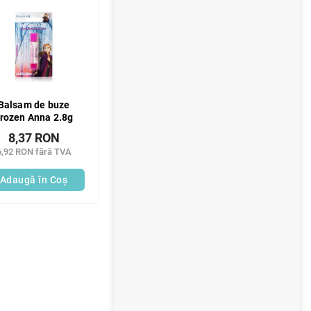
r
a
l
ă
Balsam de buze
rozen Anna 2.8g
8,37 RON
6,92 RON fără TVA
Adaugă în Coş