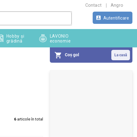
Contact
Angro
Autentificare
Hobby și
LAVONIO
grădină
economie
Coş gol
B
a
r
ă
l
6
articole în total
a
t
e