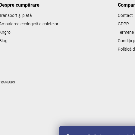
ă
Despre cumpărare
Compan
r
i
Transport și plată
Contact
l
Ambalarea ecologică a coletelor
GDPR
o
r
Angro
Termene s
Blog
Condiții
Politică 