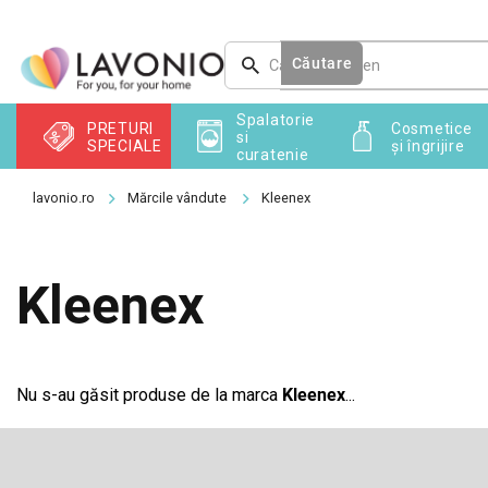
Treci
la
conținut
Căutare
Spalatorie
PRETURI
Cosmetice
si
SPECIALE
și îngrijire
curatenie
Mărcile vândute
Kleenex
Kleenex
Nu s-au găsit produse de la marca
Kleenex
...
S
u
b