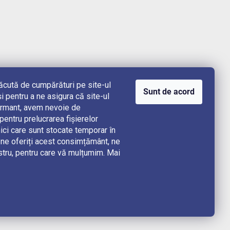
lăcută de cumpărături pe site-ul
Sunt de acord
i pentru a ne asigura că site-ul
rformant, avem nevoie de
ntru prelucrarea fișierelor
ici care sunt stocate temporar în
e oferiți acest consimțământ, ne
stru, pentru care vă mulțumim. Mai