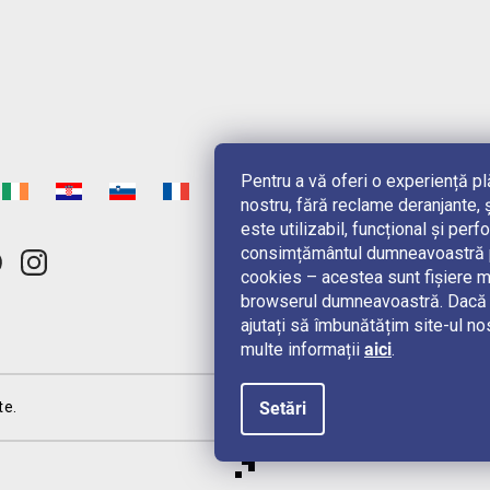
Pentru a vă oferi o experiență p
nostru, fără reclame deranjante, ș
este utilizabil, funcțional și pe
consimțământul dumneavoastră pe
cookies – acestea sunt fișiere m
browserul dumneavoastră. Dacă n
ajutați să îmbunătățim site-ul no
multe informații
aici
.
Setări
te.