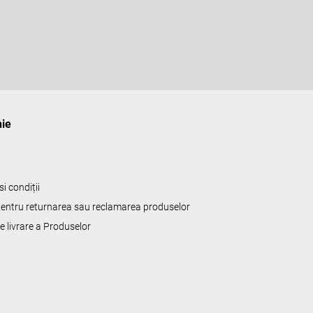
r
a
l
ă
ie
i condiții
 pentru returnarea sau reclamarea produselor
de livrare a Produselor