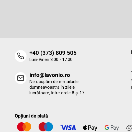
Abonare la newsletter
s
o
Introduceţi adresa dumneavoastră de e-mail şi vă vom trimit
informaţii despre produsele noi disponibile în magazinul nost
l
virtual.
‭+40 (373) 809 505‬
Luni-Vineri 8:00 - 17:00
info@lavonio.ro
Ne ocupăm de e-mailurile
dumneavoastră în zilele
lucrătoare, între orele 8 și 17.
Opțiuni de plată