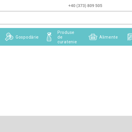
+40 (373) 809 505
Produse
Gospodărie
de
Alimente
curatenie
Adresă de e-mail