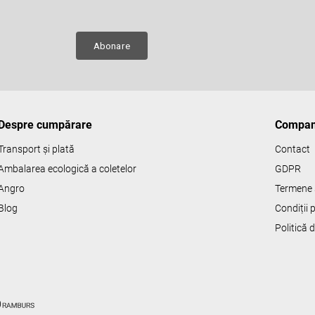
e
ru
Abonare
Despre cumpărare
Compan
Transport și plată
Contact
Ambalarea ecologică a coletelor
GDPR
Angro
Termene s
Blog
Condiții
Politică 