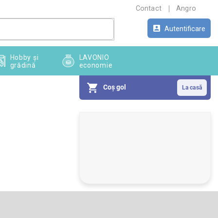
Contact
Angro
Autentificare
Hobby și
LAVONIO
grădină
economie
Coş gol
B
a
r
ă
l
a
t
e