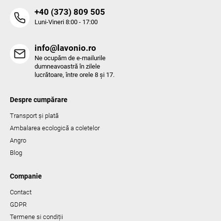
r
‭+40 (373) 809 505‬
Luni-Vineri 8:00 - 17:00
info@lavonio.ro
Ne ocupăm de e-mailurile
dumneavoastră în zilele
lucrătoare, între orele 8 și 17.
Despre cumpărare
Transport și plată
Ambalarea ecologică a coletelor
Angro
Blog
Companie
Contact
GDPR
Termene si condiții