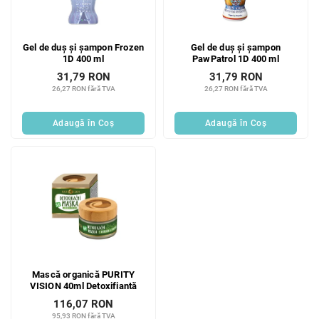
p
r
r
o
o
d
Gel de duș și șampon Frozen
Gel de duș și șampon
d
u
1D 400 ml
PawPatrol 1D 400 ml
u
s
31,79 RON
31,79 RON
s
u
26,27 RON fără TVA
26,27 RON fără TVA
e
l
u
Adaugă în Coş
Adaugă în Coş
i
Mască organică PURITY
VISION 40ml Detoxifiantă
116,07 RON
95,93 RON fără TVA