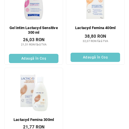
ă
p
p
r
r
o
o
d
Gel intim Lactacyd Sensitive
Lactacyd Femina 400ml
d
u
300 ml
u
s
38,80 RON
26,03 RON
s
32,07 RON fără TVA
u
21,51 RON fără TVA
e
l
u
Adaugă în Coş
Adaugă în Coş
i
Lactacyd Femina 300ml
21,77 RON