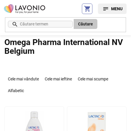
Treci
la
conținut
Căutare
Omega Pharma International NV
Belgium
S
e
Cele mai vândute
Cele mai ieftine
Cele mai scumpe
l
e
Alfabetic
c
t
L
a
i
r
s
e
t
a