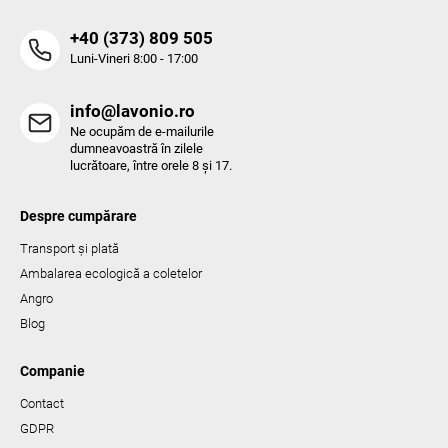
o
r
‭+40 (373) 809 505‬
Luni-Vineri 8:00 - 17:00
info@lavonio.ro
Ne ocupăm de e-mailurile
dumneavoastră în zilele
lucrătoare, între orele 8 și 17.
Despre cumpărare
Transport și plată
Ambalarea ecologică a coletelor
Angro
Blog
Companie
Contact
GDPR