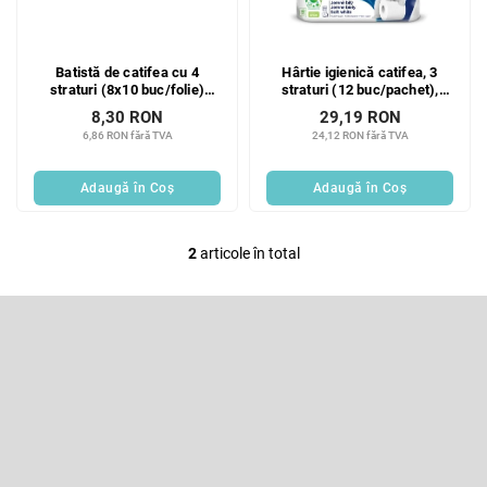
p
r
r
o
o
d
Batistă de catifea cu 4
Hârtie igienică catifea, 3
d
u
straturi (8x10 buc/folie)
straturi (12 buc/pachet),
u
s
Balm
albă
8,30 RON
29,19 RON
s
u
6,86 RON fără TVA
24,12 RON fără TVA
e
l
u
Adaugă în Coş
Adaugă în Coş
i
2
articole în total
C
o
n
S
t
u
r
b
Abonare la newsletter
o
s
l
o
Introduceţi adresa dumneavoastră de e-mail şi vă vom trimite
u
informaţii despre produsele noi disponibile în magazinul nostru virtual.
l
l
l
Adresă de e-mail
i