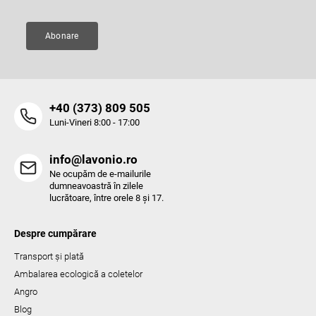
s
t
ă
Abonare
r
i
l
o
r
‭+40 (373) 809 505‬
Luni-Vineri 8:00 - 17:00
info@lavonio.ro
Ne ocupăm de e-mailurile
dumneavoastră în zilele
lucrătoare, între orele 8 și 17.
Despre cumpărare
Transport și plată
Ambalarea ecologică a coletelor
Angro
Blog