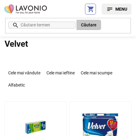
Treci
la
conținut
Căutare
Velvet
S
e
Cele mai vândute
Cele mai ieftine
Cele mai scumpe
l
e
Alfabetic
c
t
L
a
i
r
s
e
t
a
ă
p