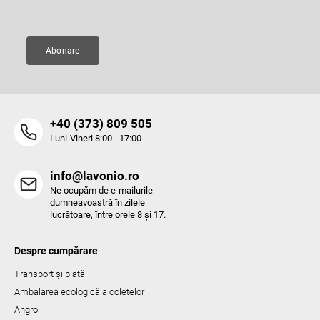
Adresă de e-mail
Abonare
‭+40 (373) 809 505‬
Luni-Vineri 8:00 - 17:00
info@lavonio.ro
Ne ocupăm de e-mailurile
dumneavoastră în zilele
lucrătoare, între orele 8 și 17.
Despre cumpărare
Transport și plată
Ambalarea ecologică a coletelor
Angro