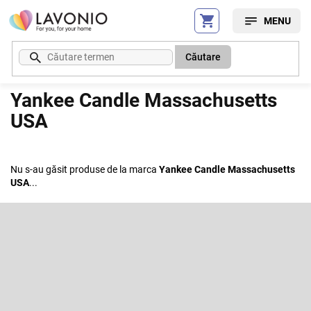
Treci
la
conținut
Căutare
Yankee Candle Massachusetts
USA
Nu s-au găsit produse de la marca
Yankee Candle Massachusetts
USA
...
S
u
b
Abonare la newsletter
s
o
Introduceţi adresa dumneavoastră de e-mail şi vă vom trimite
informaţii despre produsele noi disponibile în magazinul nostru virtual.
l