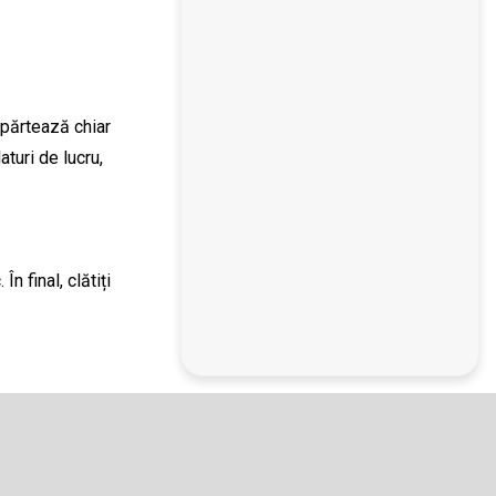
epărtează chiar
turi de lucru,
 final, clătiți