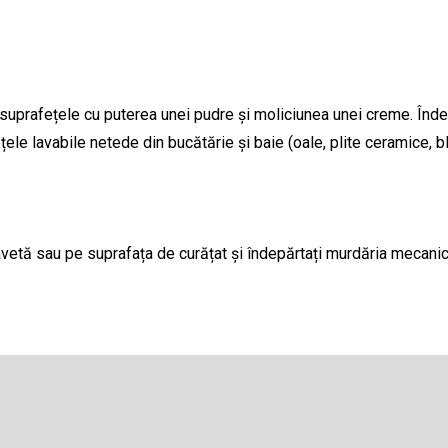
suprafețele cu puterea unei pudre și moliciunea unei creme. Înd
e lavabile netede din bucătărie și baie (oale, plite ceramice, bla
etă sau pe suprafața de curățat și îndepărtați murdăria mecanic. În
Adresă de e-mail