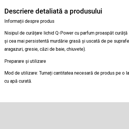
Descriere detaliată a produsului
Informații despre produs
Nisipul de curățare lichid Q-Power cu parfum proaspăt curăță 
și cea mai persistentă murdărie grasă și uscată de pe suprafețel
aragazuri, gresie, căzi de baie, chiuvete).
Preparare și utilizare
Mod de utilizare: Turnați cantitatea necesară de produs pe o lav
cu apă curată.
S
u
b
Abonare la newsletter
s