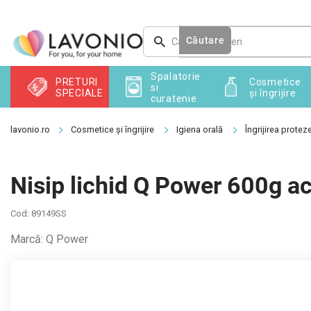
Treci
la
conținut
Căutare
Spalatorie
PRETURI
Cosmetice
si
SPECIALE
și îngrijire
curatenie
Cosmetice și îngrijire
Igiena orală
Îngrijirea protez
Nisip lichid Q Power 600g ac
Cod:
89149SS
Marcă:
Q Power