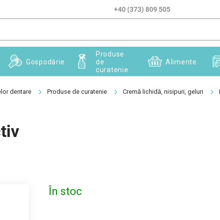
+40 (373) 809 505
Produse
Gospodărie
de
Alimente
curatenie
elor dentare
Produse de curatenie
Cremă lichidă, nisipuri, geluri
tiv
În stoc