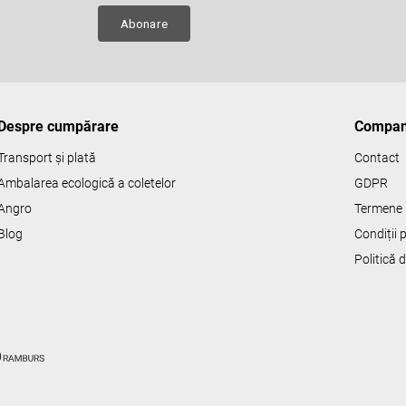
e
ru
Abonare
Despre cumpărare
Compan
Transport și plată
Contact
Ambalarea ecologică a coletelor
GDPR
Angro
Termene s
Blog
Condiții
Politică 