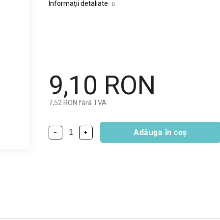
Informaţii detaliate
9,10 RON
7,52 RON fără TVA
Adăuga în coş
−
+