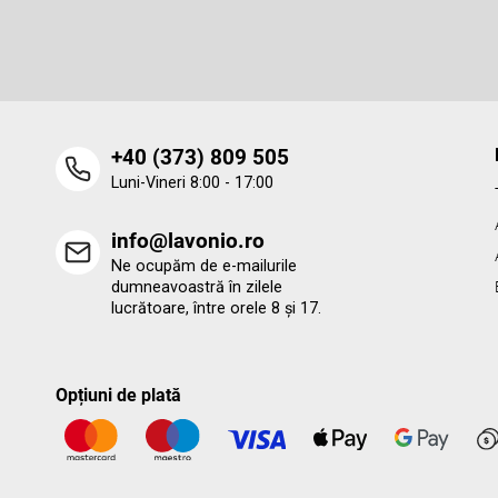
o
Introduceţi adresa dumneavoastră de e-mail şi vă vom trimit
informaţii despre produsele noi disponibile în magazinul nost
l
virtual.
‭+40 (373) 809 505‬
Luni-Vineri 8:00 - 17:00
info@lavonio.ro
Ne ocupăm de e-mailurile
dumneavoastră în zilele
lucrătoare, între orele 8 și 17.
Opțiuni de plată