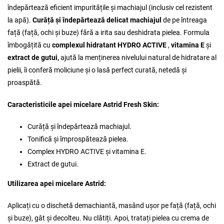
îndepărtează eficient impuritățile și machiajul (inclusiv cel rezistent
la apă).
Curăță și îndepărtează delicat
machiajul
de pe întreaga
față (față, ochi și buze) fără a irita sau deshidrata pielea. Formula
îmbogățită cu
complexul hidratant HYDRO ACTIVE
,
vitamina E
și
extract de gutui,
ajută la menținerea nivelului natural de hidratare al
pielii, îi conferă moliciune și o lasă perfect curată, netedă și
proaspătă.
Caracteristicile apei micelare Astrid Fresh Skin:
Curăță și îndepărtează machiajul.
Tonifică și împrospătează pielea.
Complex HYDRO ACTIVE și vitamina E.
Extract de gutui.
Utilizarea apei micelare Astrid:
Aplicați cu o dischetă demachiantă, masând ușor pe față (față, ochi
și buze), gât și decolteu. Nu clătiți. Apoi, tratați pielea cu crema de