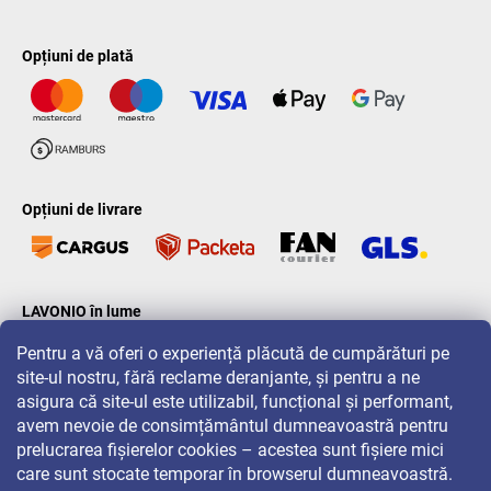
Opțiuni de plată
Opțiuni de livrare
LAVONIO în lume
Pentru a vă oferi o experiență plăcută de cumpărături pe
site-ul nostru, fără reclame deranjante, și pentru a ne
asigura că site-ul este utilizabil, funcțional și performant,
avem nevoie de consimțământul dumneavoastră pentru
prelucrarea fișierelor cookies – acestea sunt fișiere mici
Pentru promoții, concursuri și reduceri, urmăriți-ne pe:
care sunt stocate temporar în browserul dumneavoastră.